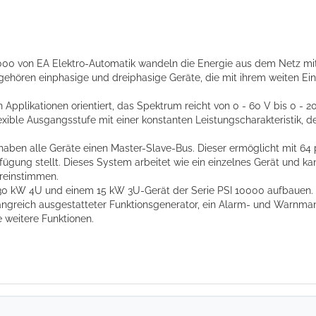
00 von EA Elektro-Automatik wandeln die Energie aus dem Netz mit
ehören einphasige und dreiphasige Geräte, die mit ihrem weiten E
plikationen orientiert, das Spektrum reicht von 0 - 60 V bis 0 - 20
exible Ausgangsstufe mit einer konstanten Leistungscharakteristik
.
haben alle Geräte einen Master-Slave-Bus. Dieser ermöglicht mit 64 
ügung stellt. Dieses System arbeitet wie ein einzelnes Gerät und ka
reinstimmen.
0 kW 4U und einem 15 kW 3U-Gerät der Serie PSI 10000 aufbauen. 
angreich ausgestatteter Funktionsgenerator, ein Alarm- und Warnman
e weitere Funktionen.