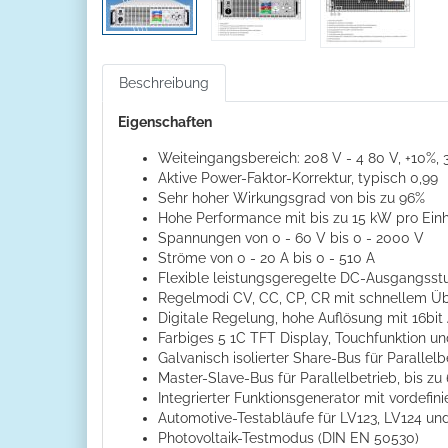
Beschreibung
Eigenschaften
Weiteingangsbereich: 208 V - 4 80 V, +10%,
Aktive Power-Faktor-Korrektur, typisch 0,99
Sehr hoher Wirkungsgrad von bis zu 96%
Hohe Performance mit bis zu 15 kW pro Einh
Spannungen von 0 - 60 V bis 0 - 2000 V
Ströme von 0 - 20 A bis 0 - 510 A
Flexible leistungsgeregelte DC-Ausgangsstu
Regelmodi CV, CC, CP, CR mit schnellem Ü
Digitale Regelung, hohe Auflösung mit 16b
Farbiges 5 1C TFT Display, Touchfunktion un
Galvanisch isolierter Share-Bus für Parallelb
Master-Slave-Bus für Parallelbetrieb, bis zu
Integrierter Funktionsgenerator mit vordefin
Automotive-Testabläufe für LV123, LV124 un
Photovoltaik-Testmodus (DIN EN 50530)