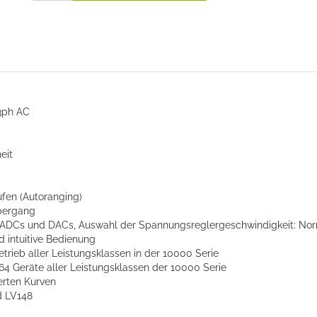
 3ph AC
eit
fen (Autoranging)
bergang
it ADCs und DACs, Auswahl der Spannungsreglergeschwindigkeit: No
d intuitive Bedienung
etrieb aller Leistungsklassen in der 10000 Serie
 64 Geräte aller Leistungsklassen der 10000 Serie
ierten Kurven
d LV148